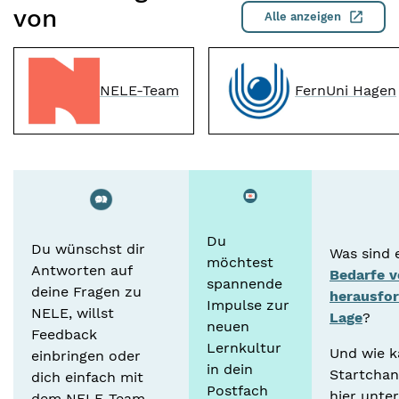
von
Alle anzeigen
NELE-Team
FernUni Hagen
Du
Du wünschst dir
Was sind e
möchtest
Antworten auf
Bedarfe v
spannende
deine Fragen zu
herausfo
Impulse zur
NELE, willst
Lage
?
neuen
Feedback
Lernkultur
Und wie k
einbringen oder
in dein
Startcha
dich einfach mit
Postfach
hier unte
dem NELE-Team