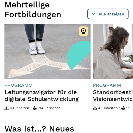
Mehrteilige
Fortbildungen
Alle anzeigen
PROGRAMM
PROGRAMM
Leitungsnavigator für die
Standortbes
digitale Schulentwicklung
Visionsentwi
6 Einheiten •
214 Lernende
4 Einheiten •
59 
Was ist…? Neues