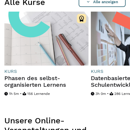
Alle Kurse
Alle anzeigen
KURS
KURS
Phasen des selbst-
Datenbasiert
organisierten Lernens
Schulentwick
1h 5m •
156 Lernende
3h 0m •
286 Lern
Unsere Online-