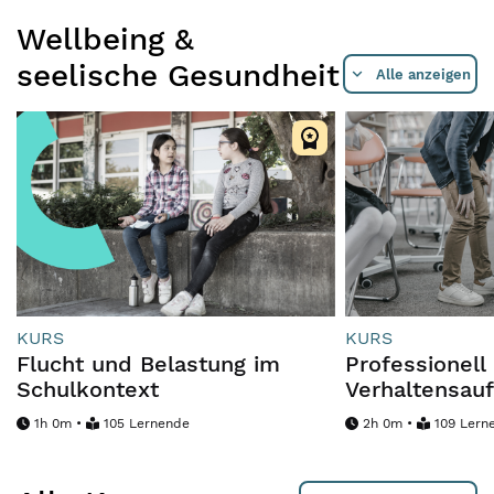
Wellbeing &
seelische Gesundheit
Alle anzeigen
KURS
KURS
Flucht und Belastung im
Professionell
Schulkontext
Verhaltensauf
1h 0m •
105 Lernende
2h 0m •
109 Lern