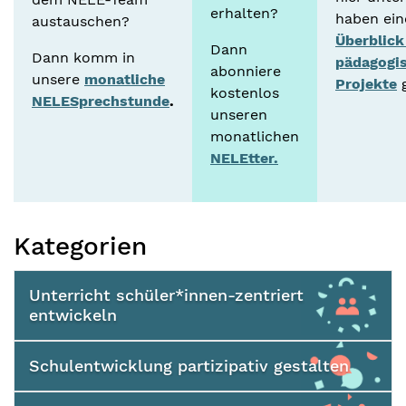
erhalten?
haben ein
austauschen?
Überblick
Dann
Dann komm in
pädagogi
abonniere
unsere
monatliche
Projekte
g
kostenlos
NELESprechstunde
.
unseren
monatlichen
NELEtter.
Kategorien
Unterricht schüler*innen-zentriert
entwickeln
Schulentwicklung partizipativ gestalten