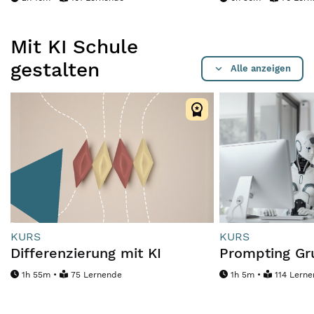
Mit KI Schule
gestalten
Alle anzeigen
KURS
KURS
Differenzierung mit KI
Prompting Gr
1h 55m •
75 Lernende
1h 5m •
114 Lern