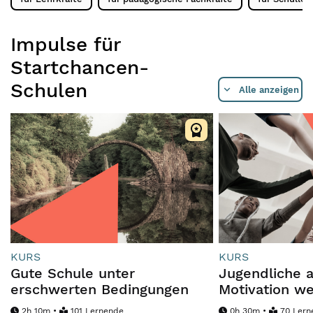
Impulse für
Startchancen-
Schulen
Alle anzeigen
KURS
KURS
Gute Schule unter
Jugendliche a
erschwerten Bedingungen
Motivation w
2h 10m •
101 Lernende
0h 30m •
70 Lern