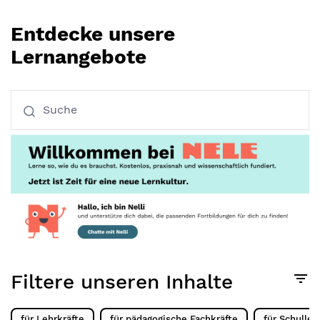
Entdecke unsere
Lernangebote
Filtere unseren Inhalte
für Lehrkräfte
für pädagogische Fachkräfte
für Schullei